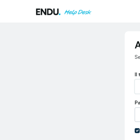
Salta al contenuto principale
A
Se
Il
P