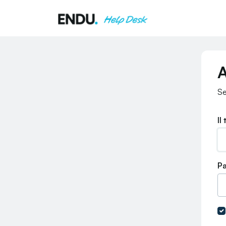
Salta al contenuto principale
A
Se
Il
P