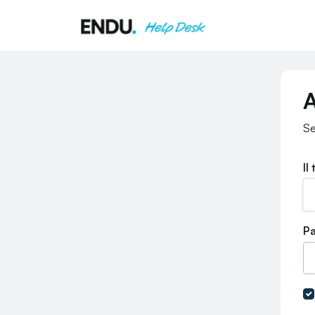
Salta al contenuto principale
A
Se
Il
P