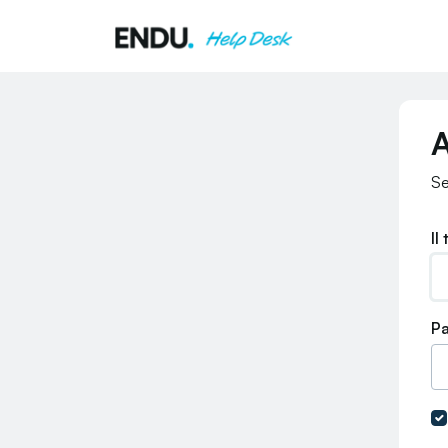
Salta al contenuto principale
A
Se
Il
P